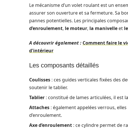
Le mécanisme d’un volet roulant est un ens
assurer son ouverture et sa fermeture. Sa b
pannes potentielles. Les principales composa
d’enroulement
,
le moteur
,
la manivelle
et
l
A découvrir également :
Comment faire le vi
d'intérieur
Les composants détaillés
Coulisses
: ces guides verticales fixées des d
soutenir le tablier.
Tablier
: constitué de lames articulées, il est l
Attaches
: également appelées verrous, elles r
d’enroulement.
Axe d’enroulement
: ce cylindre permet de r