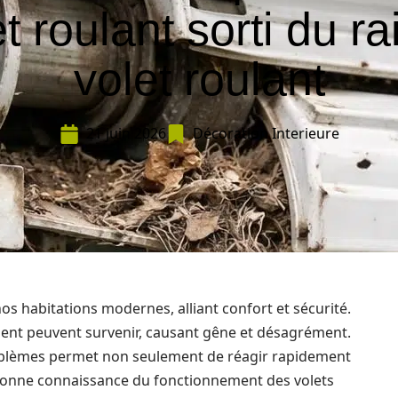
t roulant sorti du ra
volet roulant
21 juin 2026
Décoration Interieure
nos habitations modernes, alliant confort et sécurité.
ement peuvent survenir, causant gêne et désagrément.
blèmes permet non seulement de réagir rapidement
 bonne connaissance du fonctionnement des volets