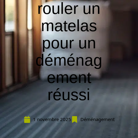
rouler un
matelas
pour un
déménag
ement
réussi
1 novembre 2025
Déménagement