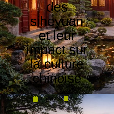
des
siheyuan
et leur
impact sur
la culture
chinoise
5 juillet 2026
Immo