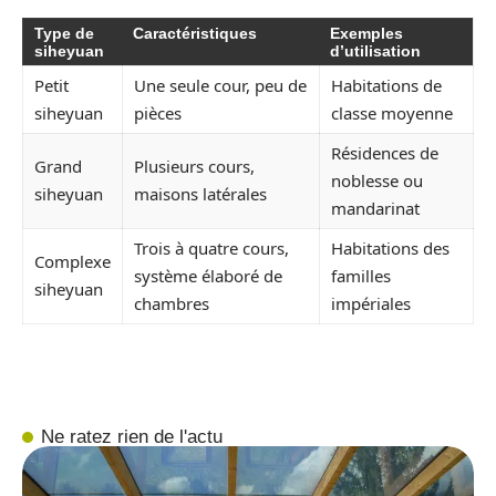
Type de
Caractéristiques
Exemples
siheyuan
d’utilisation
Petit
Une seule cour, peu de
Habitations de
siheyuan
pièces
classe moyenne
Résidences de
Grand
Plusieurs cours,
noblesse ou
siheyuan
maisons latérales
mandarinat
Trois à quatre cours,
Habitations des
Complexe
système élaboré de
familles
siheyuan
chambres
impériales
Ne ratez rien de l'actu