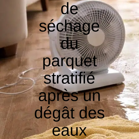
de
séchage
du
parquet
stratifié
après un
dégât des
eaux