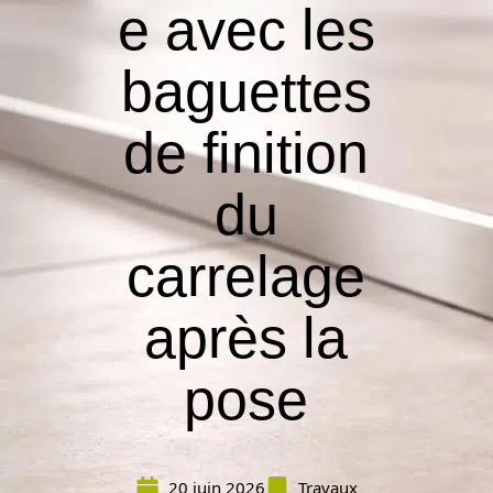
e avec les
baguettes
de finition
du
carrelage
après la
pose
20 juin 2026
Travaux