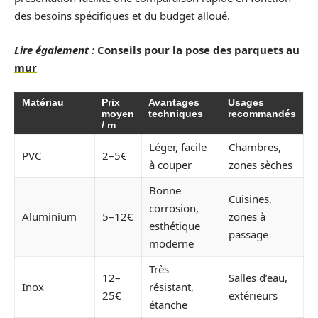
des besoins spécifiques et du budget alloué.
Lire également :
Conseils pour la pose des parquets au
mur
Matériau
Prix
Avantages
Usages
moyen
techniques
recommandés
/ m
Léger, facile
Chambres,
PVC
2–5€
à couper
zones sèches
Bonne
Cuisines,
corrosion,
Aluminium
5–12€
zones à
esthétique
passage
moderne
Très
12–
Salles d’eau,
Inox
résistant,
25€
extérieurs
étanche