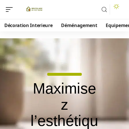
Décoration Interieure
Déménagement
Equipeme
Maximise
z
l’esthétiqu