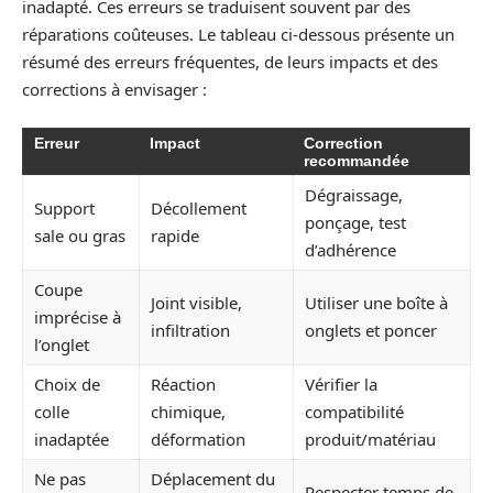
inadapté. Ces erreurs se traduisent souvent par des
réparations coûteuses. Le tableau ci-dessous présente un
résumé des erreurs fréquentes, de leurs impacts et des
corrections à envisager :
Erreur
Impact
Correction
recommandée
Dégraissage,
Support
Décollement
ponçage, test
sale ou gras
rapide
d’adhérence
Coupe
Joint visible,
Utiliser une boîte à
imprécise à
infiltration
onglets et poncer
l’onglet
Choix de
Réaction
Vérifier la
colle
chimique,
compatibilité
inadaptée
déformation
produit/matériau
Ne pas
Déplacement du
Respecter temps de