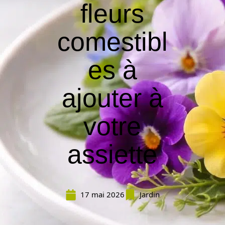
fleurs
comestibl
es à
ajouter à
votre
assiette
17 mai 2026
Jardin