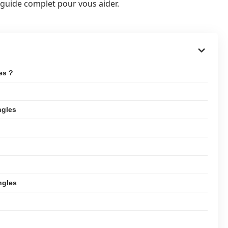
n guide complet pour vous aider.
es ?
ngles
ngles