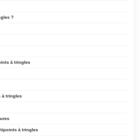
ngles ?
ints à tringles
 à tringles
rures
ipoints à tringles