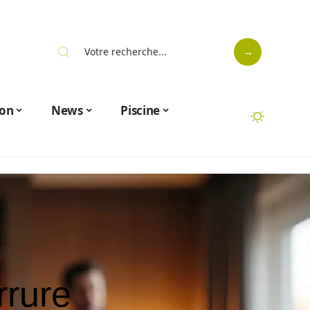
on
News
Piscine
rrure