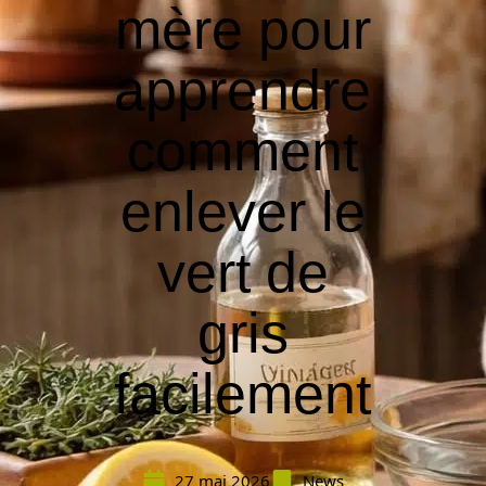
mère pour
apprendre
comment
enlever le
vert de
gris
facilement
27 mai 2026
News