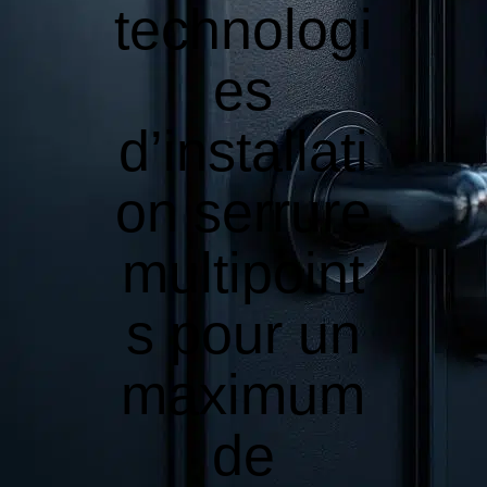
technologi
es
d’installati
on serrure
multipoint
s pour un
maximum
de