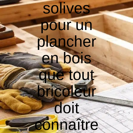
solives
pour un
plancher
en bois
que tout
bricoleur
doit
connaître