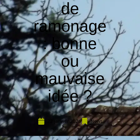
de
ramonage
: bonne
ou
mauvaise
idée ?
22 janvier 2026
News