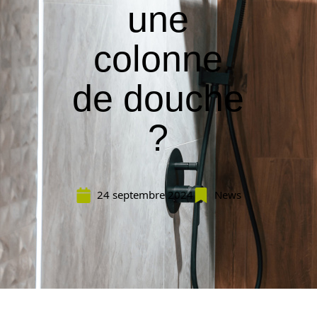
une
colonne
de douche
?
24 septembre 2024
News