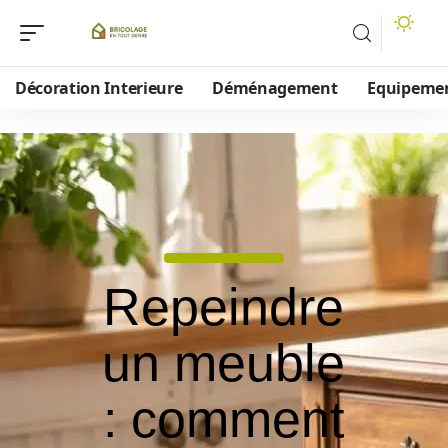
Décoration Interieure
Déménagement
Equipeme
Repeindre
un meuble
: comment