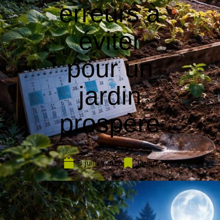
erreurs à
éviter
pour un
jardin
prospère
3 juillet 2026
Jardin