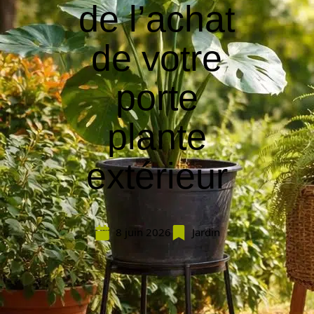
de l’achat
de votre
porte
plante
extérieur
8 juin 2026
Jardin