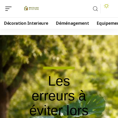
Décoration Interieure
Déménagement
Equipeme
Les
erreurs à
éviter lors