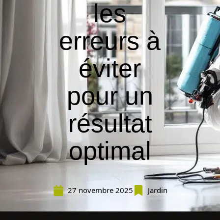
les
erreurs à
éviter
pour un
résultat
optimal
27 novembre 2025
Jardin