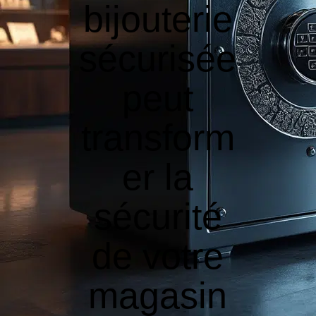
bijouterie
sécurisée
peut
transform
er la
sécurité
de votre
magasin